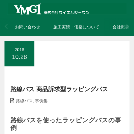
お問い合わせ
施工実績・価格について
会社概要
2016
10.28
路線バス 商品訴求型ラッピングバス
路線バス
,
事例集
路線バスを使ったラッピングバスの事
例