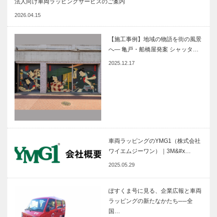
法人向け車両ラッピングサービスのご案内
2026.04.15
【施工事例】地域の物語を街の風景
へ― 亀戸・船橋屋発案 シャッタ…
2025.12.17
車両ラッピングのYMG1（株式会社
ワイエムジーワン）｜3M&#x…
2025.05.29
ぽすくま号に見る、企業広報と車両
ラッピングの新たなかたち──全
国…