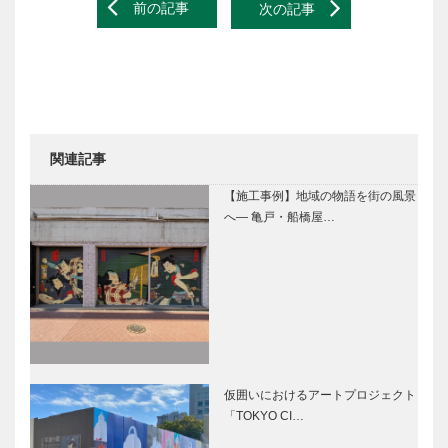
Post
前の記事
次の記事
navigation
関連記事
【施工事例】地域の物語を街の風景
へ― 亀戸・船橋屋…
仮囲いにおけるアートプロジェクト
「TOKYO CI…