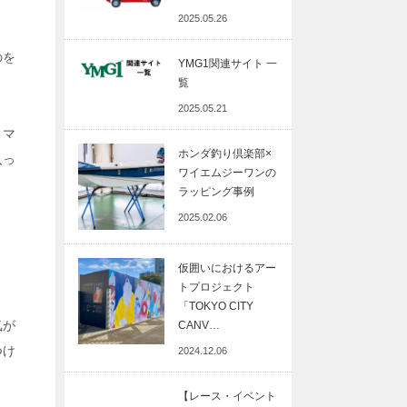
2025.05.26
のを
YMG1関連サイト 一
覧
2025.05.21
うマ
ホンダ釣り倶楽部×
入っ
ワイエムジーワンの
ラッピング事例
2025.02.06
仮囲いにおけるアー
トプロジェクト
「TOKYO CITY
気が
CANV…
つけ
2024.12.06
【レース・イベント