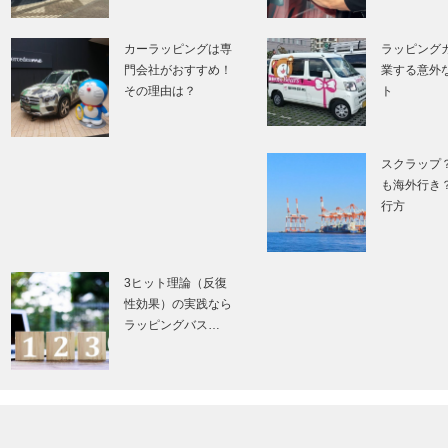
カーラッピングは専
ラッピング
門会社がおすすめ！
業する意外
その理由は？
ト
スクラップ
も海外行き
行方
3ヒット理論（反復
性効果）の実践なら
ラッピングバス…