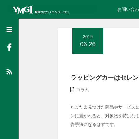
お問い合わ
検
索
2019
06.26
詳
細
ラッピングカーはセレン
は
こ
コラム
ち
ら
たまたま見つけた商品やサービス
ンに置かれると、対象物を特別な
3M保証プログラムとは
告手法になるはずです。
【施工事例】
【施工事例】営業・配送車両