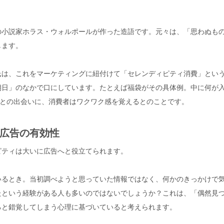
の小説家ホラス・ウォルポールが作った造語です。元々は、「思わぬも
します。
氏は、これをマーケティングに紐付けて「セレンディピティ消費」とい
朝日」のなかで口にしています。たとえば福袋がその具体例。中に何が
”との出会いに、消費者はワクワク感を覚えるとのことです。
広告の有効性
ピティは大いに広告へと役立てられます。
いるとき。当初調べようと思っていた情報ではなく、何かのきっかけで
たという経験がある人も多いのではないでしょうか？これは、「偶然見
ると錯覚してしまう心理に基づいていると考えられます。