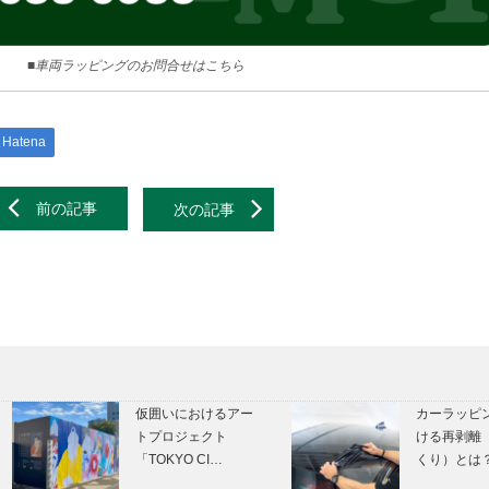
■車両ラッピングのお問合せはこちら
Hatena
前の記事
次の記事
仮囲いにおけるアー
カーラッピ
トプロジェクト
ける再剥離
「TOKYO CI…
くり）とは