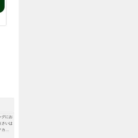
ングにお
（さいは
？カ…