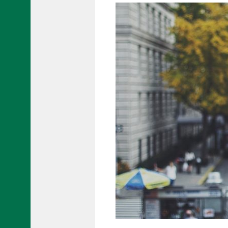
【施工事例】イベント車両
【施工事例】貸切バス・観光バス
【施工事例】路線バス
【施工事例】ボートラッピング
（バスボート、アルミボート）
カ
ー
ラ
ッ
ピ
ン
グ
事
業
/
L