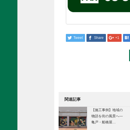
Tweet
Share
+1
Post
navigation
関連記事
【施工事例】地域の
物語を街の風景へ―
亀戸・船橋屋…