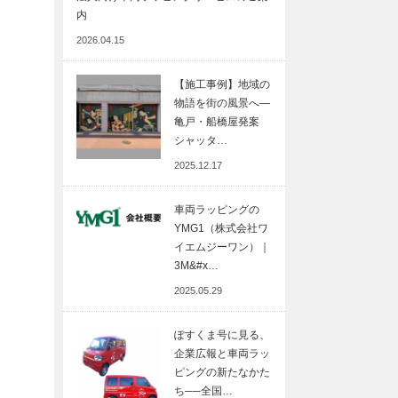
内
2026.04.15
【施工事例】地域の
物語を街の風景へ―
亀戸・船橋屋発案
シャッタ…
2025.12.17
車両ラッピングの
YMG1（株式会社ワ
イエムジーワン）｜
3M&#x…
2025.05.29
ぽすくま号に見る、
企業広報と車両ラッ
ピングの新たなかた
ち──全国…