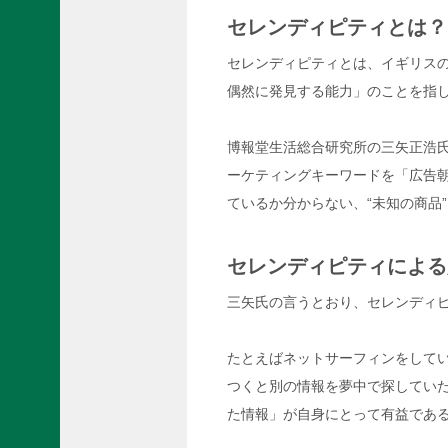
A
セレンディピティとは？
P
P
セレンディピティとは、イギリス
S
偶然に発見する能力」のことを指
（
個
人
博報堂生活総合研究所の三矢正浩
向
け
ーケティングキーワードを「広告
単
ているか分からない、“未知の商品
色
ラ
ッ
セレンディピティによる
ピ
ン
三矢氏の言うとおり、セレンディ
グ
施
工
たとえばネットサーフィンをして
）
つくと別の情報を夢中で探してい
た情報」が自身にとって有益であ