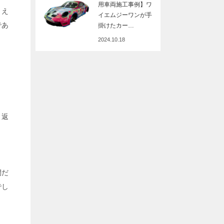
用車両施工事例】ワ
りえ
イエムジーワンが手
であ
掛けたカー…
2024.10.18
り返
。
間だ
でし
。