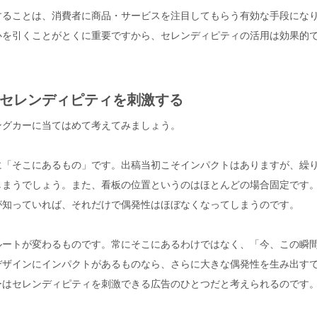
することは、消費者に商品・サービスを注目してもらう有効な手段にな
心を引くことがとくに重要ですから、セレンディピティの活用は効果的
セレンディピティを刺激する
ングカーに当てはめて考えてみましょう。
に「そこにあるもの」です。出稿当初こそインパクトはありますが、繰
しまうでしょう。また、看板の位置というのはほとんどの場合固定です
が知っていれば、それだけで偶発性はほぼなくなってしまうのです。
ルートが変わるものです。常にそこにあるわけではなく、「今、この瞬
デザインにインパクトがあるものなら、さらに大きな偶発性を生み出す
ーはセレンディピティを刺激できる広告のひとつだと考えられるのです