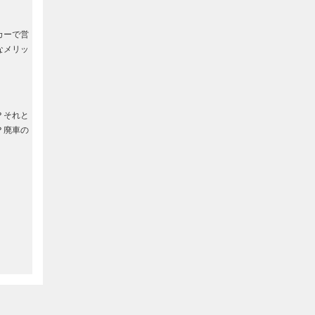
カーで営
なメリッ
？それと
？廃車の