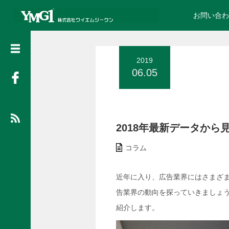
お問い合わ
検
索
2019
06.05
詳
細
2018年最新データか
は
こ
コラム
ち
ら
近年に入り、広告業界にはさまざま
3M保証プログラムとは
告業界の動向を探っていきましょ
紹介します。
【施工事例】
【施工事例】営業・配送車両