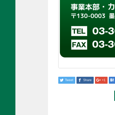
Tweet
Share
+1
Post
navigation