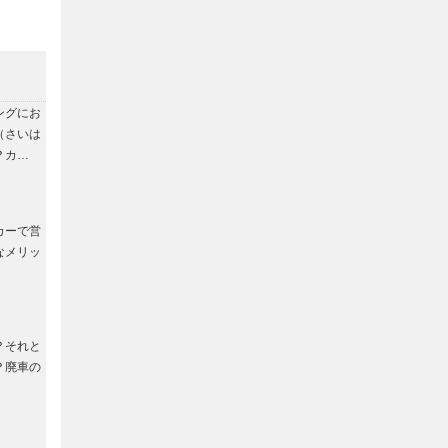
ングにお
（さいは
？カ…
カーで営
なメリッ
？それと
？廃車の