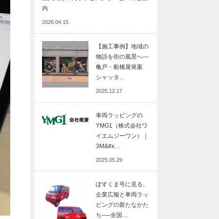
内
2026.04.15
【施工事例】地域の
物語を街の風景へ―
亀戸・船橋屋発案
シャッタ…
2025.12.17
車両ラッピングの
YMG1（株式会社ワ
イエムジーワン）｜
3M&#x…
2025.05.29
ぽすくま号に見る、
企業広報と車両ラッ
ピングの新たなかた
ち──全国…