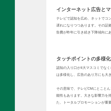
A
P
インターネット広告とマ
P
S
テレビで認知を広め、ネットでコ
（
遅れになりつつあります。その証
個
告費が昨年に引き続き下降傾向に
人
向
け
単
色
ラ
タッチポイントの多様化
ッ
認知の入り口が4大マスコミでな
ピ
ン
は多様化し、広告のあり方にも大
グ
施
工
その意味で、テレビCMにとこと
）
能性もあります。大きな影響力を
た、トータルプロモーションが重