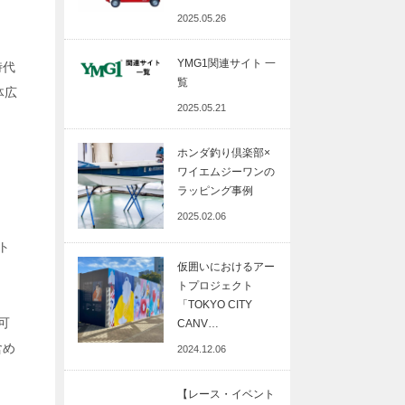
2025.05.26
YMG1関連サイト 一
時代
覧
体広
2025.05.21
ホンダ釣り倶楽部×
ワイエムジーワンの
ラッピング事例
2025.02.06
ト
仮囲いにおけるアー
トプロジェクト
「TOKYO CITY
可
CANV…
含め
2024.12.06
【レース・イベント