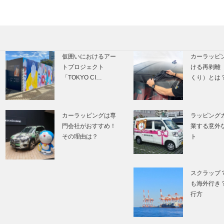
仮囲いにおけるアー
カーラッピ
トプロジェクト
ける再剥離
「TOKYO CI…
くり）とは
カーラッピングは専
ラッピング
門会社がおすすめ！
業する意外
その理由は？
ト
スクラップ
も海外行き
行方