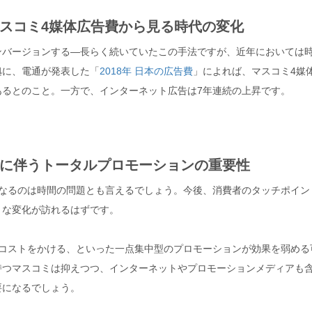
スコミ4媒体広告費から見る時代の変化
ンバージョンする―長らく続いていたこの手法ですが、近年においては
拠に、電通が発表した「
2018年 日本の広告費
」によれば、マスコミ4媒
あるとのこと。一方で、インターネット広告は7年連続の上昇です。
に伴うトータルプロモーションの重要性
くなるのは時間の問題とも言えるでしょう。今後、消費者のタッチポイン
きな変化が訪れるはずです。
んコストをかける、といった一点集中型のプロモーションが効果を弱める
持つマスコミは抑えつつ、インターネットやプロモーションメディアも
要になるでしょう。