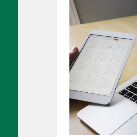
【施工事例】イベント車両
【施工事例】貸切バス・観光バス
【施工事例】路線バス
【施工事例】ボートラッピング
（バスボート、アルミボート）
カ
ー
ラ
ッ
ピ
ン
グ
事
業
/
L